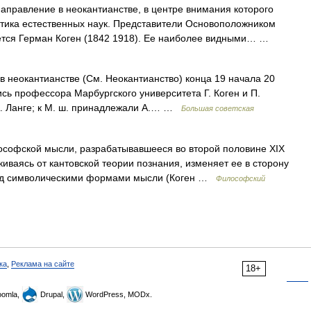
аправление в неокантианстве, в центре внимания которого
атика естественных наук. Представители Основоположником
ется Герман Коген (1842 1918). Ее наиболее видными… …
окантианстве (См. Неокантианство) конца 19 начала 20
сь профессора Марбургского университета Г. Коген и П.
А. Ланге; к М. ш. принадлежали А.… …
Большая советская
софской мысли, разрабатывавшееся во второй половине XIX
киваясь от кантовской теории познания, изменяет ее в сторону
над символическими формами мысли (Коген …
Философский
ка
,
Реклама на сайте
18+
omla,
Drupal,
WordPress, MODx.