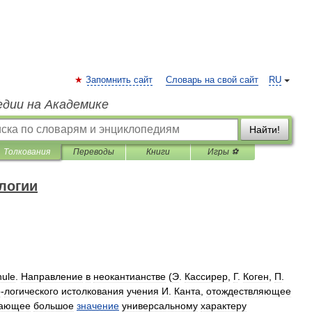
Запомнить сайт
Словарь на свой сайт
RU
едии на Академике
Найти!
Толкования
Переводы
Книги
Игры ⚽
логии
hule
.
Направление
в
неокантианстве
(
Э
.
Кассирер
,
Г
.
Коген
,
П
.
о
-
логического
истолкования
учения
И
.
Канта
,
отождествляющее
дающее
большое
значение
универсальному
характеру