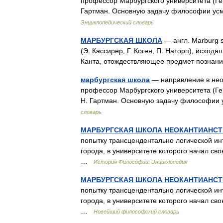
профессор Марбургского университета (Герм
Гартман. Основную задачу философии ус
Энциклопедический словарь
МАРБУРГСКАЯ ШКОЛА
— англ. Marburg s
(Э. Кассирер, Г. Коген, П. Наторп), исход
Канта, отождествляющее предмет позна
марбургская школа
— направление в неок
профессор Марбургского университета (Гер
Н. Гартман. Основную задачу философии
словарь
МАРБУРГСКАЯ ШКОЛА НЕОКАНТИАНСТ
попытку трансцендентально логической ин
города, в университете которого начал св
…
История Философии: Энциклопедия
МАРБУРГСКАЯ ШКОЛА НЕОКАНТИАНСТ
попытку трансцендентально логической ин
города, в университете которого начал св
…
Новейший философский словарь