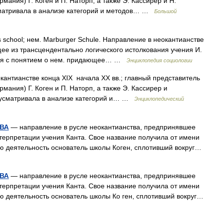
ания) Г. Коген и П. Наторп, а также Э. Кассирер и Н.
матривала в анализе категорий и методов… …
Большой
 school; нем. Marburger Schule. Направление в неокантианстве
ящее из трансцендентально логического истолкования учения И.
ния с понятием о нем. придающее… …
Энциклопедия социологии
антианстве конца XIX начала XX вв.; главный представитель
мания) Г. Коген и П. Наторп, а также Э. Кассирер и
 усматривала в анализе категорий и… …
Энциклопедический
ВА
— направление в русле неокантианства, предпринявшее
терпретации учения Канта. Свое название получила от имени
ою деятельность основатель школы Коген, сплотивший вокруг…
ВА
— направление в русле неокантианства, предпринявшее
терпретации учения Канта. Свое название получила от имени
ою деятельность основатель школы Ко ген, сплотивший вокруг…