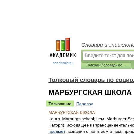
Словари и энциклоп
academic.ru
Толковый словарь по социологии
Толковый словарь по социо
МАРБУРГСКАЯ ШКОЛА
Толкование
Перевод
МАРБУРГСКАЯ
ШКОЛА
-
англ
.
Marburgs
school
;
нем
.
Marburger
Sc
Наторп
),
исходящее
из
трансцендентальн
предмет
познания
с
понятием
о
нем
,
при