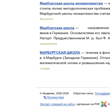
Марбургская школа неокантианства
— н
стояла логико методологическая проблем
Марбургской школы неокантианства счита
Википедия
Марбургская школа
— направление в не
веков в Германии. Основателями его явили
Наторп. Предшественником М. ш. был Ф. 
энциклопедия
МАРБУРГСКАЯ ШКОЛА
— течение в фило
в. в Марбурге (Западная Германия). Оттал
математической логики и размышления 
словарь
© Академик, 2000-2026
Обратная связь:
Техподдерж
👣 Путешествия
Экспорт словарей на сайты
, сделанные на PHP,
Jo