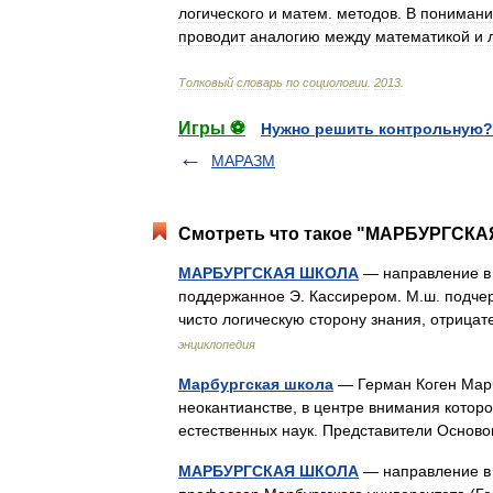
логического
и
матем
.
методов
.
В
понимани
проводит
аналогию
между
математикой
и
Толковый
словарь
по
социологии
.
2013
.
Игры ⚽
Нужно решить контрольную?
МАРАЗМ
Смотреть что такое "МАРБУРГСКАЯ
МАРБУРГСКАЯ ШКОЛА
— направление в 
поддержанное Э. Кассирером. М.ш. подче
чисто логическую сторону знания, отриц
энциклопедия
Марбургская школа
— Герман Коген Марб
неокантианстве, в центре внимания котор
естественных наук. Представители Осно
МАРБУРГСКАЯ ШКОЛА
— направление в н